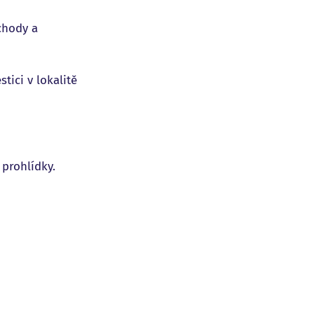
chody a
tici v lokalitě
prohlídky.