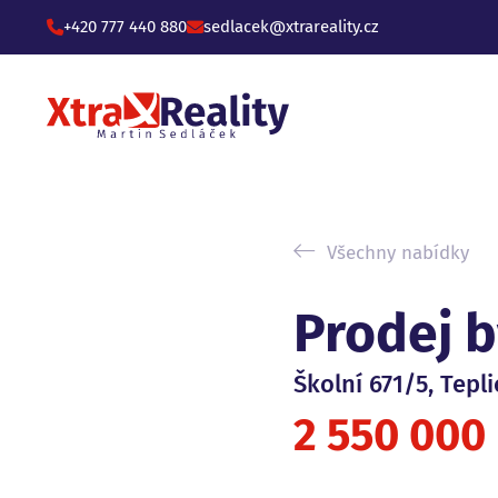
+420 777 440 880
sedlacek@xtrareality.cz
Všechny nabídky
Prodej b
Školní 671/5, Tepli
2 550 000