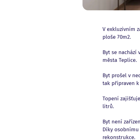
V exkluzivním z
ploše 70m2.
Byt se nachází
města Teplice.
Byt prošel v ne
tak připraven 
Topení zajišťuj
litrů.
Byt není zaříze
Díky osobnímu v
rekonstrukce.