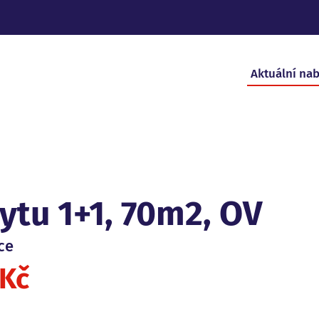
Aktuální na
ytu 1+1, 70m2, OV
ce
 Kč