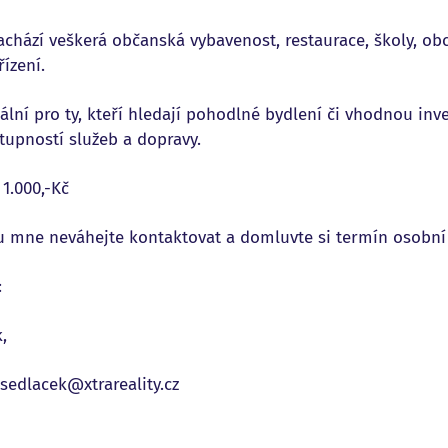
nachází veškerá občanská vybavenost, restaurace, školy, ob
ízení.
ální pro ty, kteří hledají pohodlné bydlení či vhodnou inves
tupností služeb a dopravy.
 1.000,-Kč
u mne neváhejte kontaktovat a domluvte si termín osobní 
:
,
sedlacek@xtrareality.cz