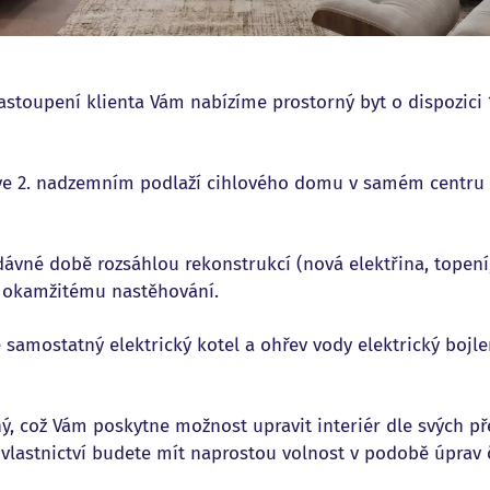
astoupení klienta Vám nabízíme prostorný byt o dispozici
 ve 2. nadzemním podlaží cihlového domu v samém centru
dávné době rozsáhlou rekonstrukcí (nová elektřina, topení
k okamžitému nastěhování.
e samostatný elektrický kotel a ohřev vody elektrický bojl
ný, což Vám poskytne možnost upravit interiér dle svých př
lastnictví budete mít naprostou volnost v podobě úprav č