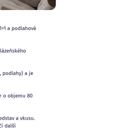
 1+1 a podlahové
 lázeňského
, podlahy) a je
er o objemu 80
edstav a vkusu.
i další