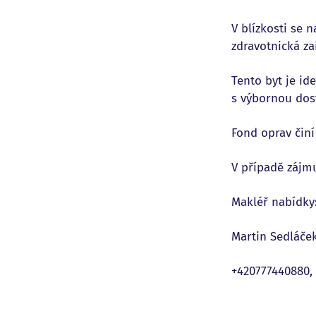
V blízkosti se 
zdravotnická zař
Tento byt je ide
s výbornou dos
Fond oprav činí
V případě zájm
Makléř nabídky
Martin Sedláček
+420777440880, 