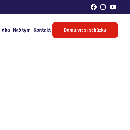
bídka
Náš tým
Kontakt
Domluvit si schůzku