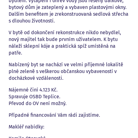
bydlení. Vytápění i ohřev vody jsou řešeny dálkově,
bytový dům je zateplený a vybaven plastovými okny.
Dalším benefitem je zrekonstruovaná sedlová střecha
s dlouhou životností.
V bytě od dokončení rekonstrukce nikdo nebydlel,
nový majitel tak bude prvním uživatelem. K bytu
náleží sklepní kóje a praktická spíž umístěná na
patře.
Nabízený byt se nachází ve velmi příjemné lokalitě
plné zeleně s veškerou občanskou vybaveností v
docházkové vzdálenosti.
Nájemné činí 4.123 Kč.
Spravuje OSBD Teplice.
Převod do OV není možný.
Případné financování Vám rádi zajistíme.
Makléř nabídky: