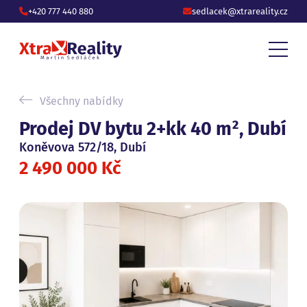
+420 777 440 880
sedlacek@xtrareality.cz
Všechny nabídky
Prodej DV bytu 2+kk 40 m², Dubí
Koněvova 572/18, Dubí
2 490 000 Kč