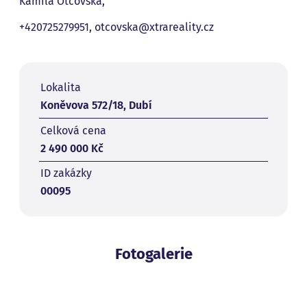
Kamila Otcovská,
+420725279951, otcovska@xtrareality.cz
Lokalita
Koněvova 572/18, Dubí
Celková cena
2 490 000 Kč
ID zakázky
00095
Fotogalerie