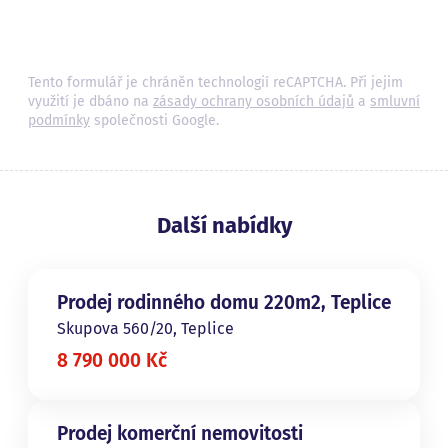
Tento formulář je chráněn technologií reCAPTCHA. Při jejim
využití je dbáno na
zásady ochrany osobních údajů
a
smluvní
podmínky
společnosti Google.
Další nabídky
Prodej rodinného domu 220m2, Teplice
Skupova 560/20, Teplice
8 790 000 Kč
Prodej komerční nemovitosti