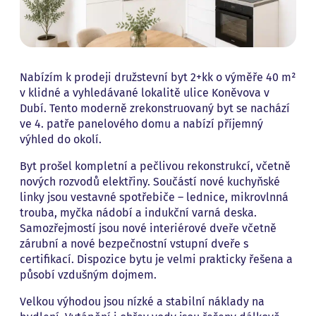
Nabízím k prodeji družstevní byt 2+kk o výměře 40 m²
v klidné a vyhledávané lokalitě ulice Koněvova v
Dubí. Tento moderně zrekonstruovaný byt se nachází
ve 4. patře panelového domu a nabízí příjemný
výhled do okolí.
Byt prošel kompletní a pečlivou rekonstrukcí, včetně
nových rozvodů elektřiny. Součástí nové kuchyňské
linky jsou vestavné spotřebiče – lednice, mikrovlnná
trouba, myčka nádobí a indukční varná deska.
Samozřejmostí jsou nové interiérové dveře včetně
zárubní a nové bezpečnostní vstupní dveře s
certifikací. Dispozice bytu je velmi prakticky řešena a
působí vzdušným dojmem.
Velkou výhodou jsou nízké a stabilní náklady na