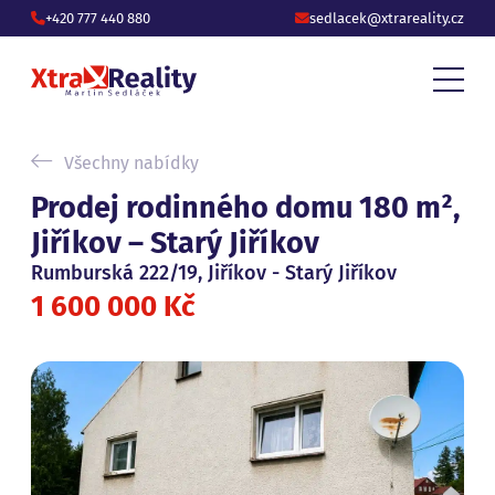
+420 777 440 880
sedlacek@xtrareality.cz
Všechny nabídky
Prodej rodinného domu 180 m²,
Jiříkov – Starý Jiříkov
Rumburská 222/19, Jiříkov - Starý Jiříkov
1 600 000 Kč