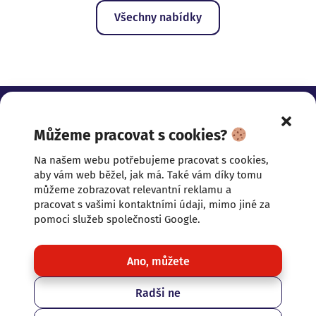
Všechny nabídky
Můžeme pracovat s cookies?
ZASLOUŽÍTE SI NĚCO
Na našem webu potřebujeme pracovat s cookies,
prezentace nemovitostí
komunikace
aby vám web běžel, jak má. Také vám díky tomu
přístup
můžeme zobrazovat relevantní reklamu a
Adresa
pracovat s vašimi kontaktními údaji, mimo jiné za
pomoci služeb společnosti Google.
U Císařských lázní 368/7,
415 01 Teplice
Zobrazit na mapě
Ano, můžete
Kontakt
Radši ne
+420 777 440 880
sedlacek@xtrareality.cz