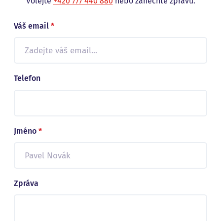
Volejte
+420 777 440 880
nebo zanechte zprávu.
Váš email
*
Telefon
Jméno
*
Zpráva