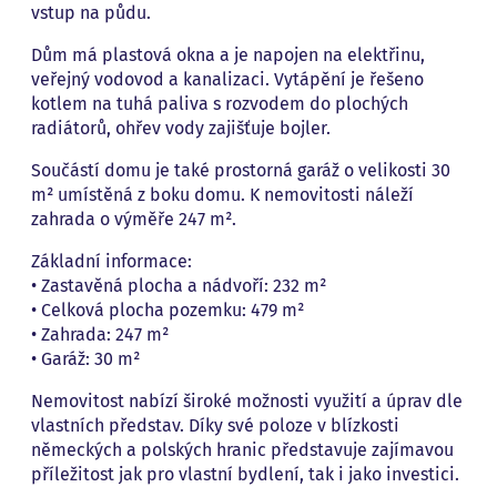
vstup na půdu.
Dům má plastová okna a je napojen na elektřinu,
veřejný vodovod a kanalizaci. Vytápění je řešeno
kotlem na tuhá paliva s rozvodem do plochých
radiátorů, ohřev vody zajišťuje bojler.
Součástí domu je také prostorná garáž o velikosti 30
m² umístěná z boku domu. K nemovitosti náleží
zahrada o výměře 247 m².
Základní informace:
• Zastavěná plocha a nádvoří: 232 m²
• Celková plocha pozemku: 479 m²
• Zahrada: 247 m²
• Garáž: 30 m²
Nemovitost nabízí široké možnosti využití a úprav dle
vlastních představ. Díky své poloze v blízkosti
německých a polských hranic představuje zajímavou
příležitost jak pro vlastní bydlení, tak i jako investici.