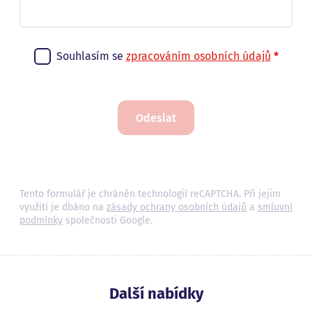
Souhlasím se
zpracováním osobních údajů
*
Odeslat
Tento formulář je chráněn technologií reCAPTCHA. Při jejim
využití je dbáno na
zásady ochrany osobních údajů
a
smluvní
podmínky
společnosti Google.
Další nabídky