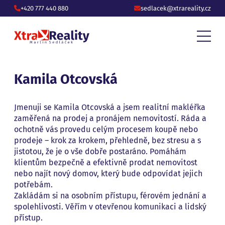
+420 777 440 880
sedlacek@xtrareality.cz
Kamila Otcovská
Jmenuji se Kamila Otcovská a jsem realitní makléřka
zaměřená na prodej a pronájem nemovitostí. Ráda a
ochotně vás provedu celým procesem koupě nebo
prodeje – krok za krokem, přehledně, bez stresu a s
jistotou, že je o vše dobře postaráno. Pomáhám
klientům bezpečně a efektivně prodat nemovitost
nebo najít nový domov, který bude odpovídat jejich
potřebám.
Zakládám si na osobním přístupu, férovém jednání a
spolehlivosti. Věřím v otevřenou komunikaci a lidský
přístup.