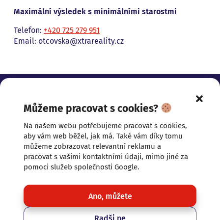
Maximální výsledek s minimálními starostmi
Telefon:
+420 725 279 951
Email: otcovska@xtrareality.cz
Můžeme pracovat s cookies?
ZASLOUŽÍTE SI NĚCO
Na našem webu potřebujeme pracovat s cookies,
prezentace nemovitostí
komunikace
aby vám web běžel, jak má. Také vám díky tomu
přístup
můžeme zobrazovat relevantní reklamu a
Adresa
pracovat s vašimi kontaktními údaji, mimo jiné za
pomoci služeb společnosti Google.
U Císařských lázní 368/7,
415 01 Teplice
Zobrazit na mapě
Ano, můžete
Kontakt
Radši ne
+420 777 440 880