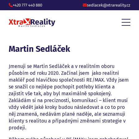
+420 777 440 880
sedlacek@xtrareality.cz
Martin Sedláček
Jmenuji se Martin Sedláček a v realitním oboru
působím od roku 2020. Začínal jsem jako realitní
makléř pod hlavičkou společnosti RE/MAX. Vždy jsem
se snažil co nejlépe pochopit potřeby klienta a
zajistit vše tak, aby byl maximálně spokojený.
Zakládám si na preciznosti, komunikaci – klient musí
vždy vědět jaké kroky budou následovat a co to pro
něj znamená, nedávám plané naděje, ale seznamuji
klienty s realitou a případnými změnami strategie v
prodeji.