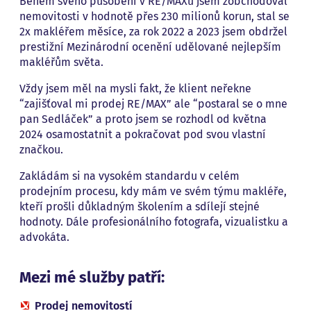
Během svého působení v RE/MAXu jsem zobchodoval
nemovitosti v hodnotě přes 230 milionů korun, stal se
2x makléřem měsíce, za rok 2022 a 2023 jsem obdržel
prestižní Mezinárodní ocenění udělované nejlepším
makléřům světa.
Vždy jsem měl na mysli fakt, že klient neřekne
“zajišťoval mi prodej RE/MAX” ale “postaral se o mne
pan Sedláček” a proto jsem se rozhodl od května
2024 osamostatnit a pokračovat pod svou vlastní
značkou.
Zakládám si na vysokém standardu v celém
prodejním procesu, kdy mám ve svém týmu makléře,
kteří prošli důkladným školením a sdílejí stejné
hodnoty. Dále profesionálního fotografa, vizualistku a
advokáta.
Mezi mé služby patří:
Prodej nemovitostí